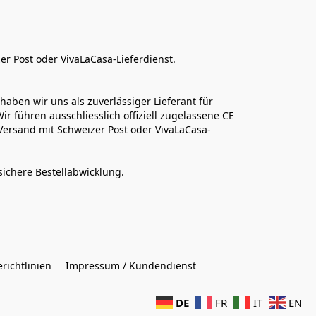
er Post oder VivaLaCasa-Lieferdienst.
aben wir uns als zuverlässiger Lieferant für 
r führen ausschliesslich offiziell zugelassene CE 
Versand mit Schweizer Post oder VivaLaCasa-
sichere Bestellabwicklung.  
richtlinien
Impressum / Kundendienst
DE
FR
IT
EN