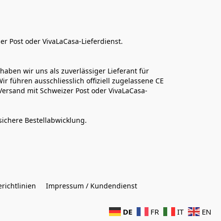
er Post oder VivaLaCasa-Lieferdienst.
aben wir uns als zuverlässiger Lieferant für 
r führen ausschliesslich offiziell zugelassene CE 
Versand mit Schweizer Post oder VivaLaCasa-
sichere Bestellabwicklung.  
richtlinien
Impressum / Kundendienst
DE
FR
IT
EN