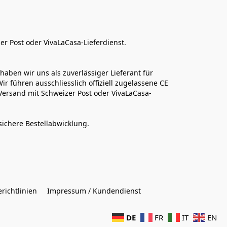
er Post oder VivaLaCasa-Lieferdienst.
aben wir uns als zuverlässiger Lieferant für 
r führen ausschliesslich offiziell zugelassene CE 
Versand mit Schweizer Post oder VivaLaCasa-
sichere Bestellabwicklung.  
richtlinien
Impressum / Kundendienst
DE
FR
IT
EN