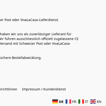
er Post oder VivaLaCasa-Lieferdienst.
aben wir uns als zuverlässiger Lieferant für 
r führen ausschliesslich offiziell zugelassene CE 
Versand mit Schweizer Post oder VivaLaCasa-
sichere Bestellabwicklung.  
richtlinien
Impressum / Kundendienst
DE
FR
IT
EN