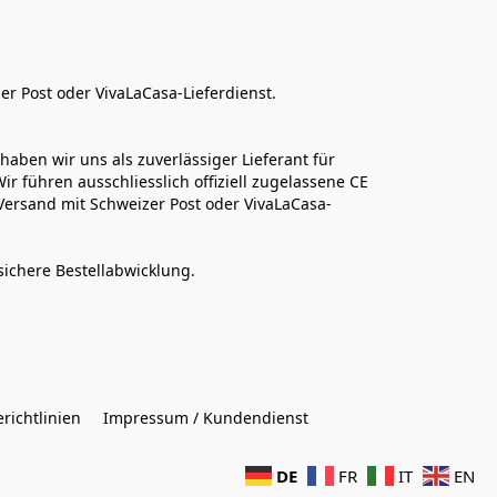
er Post oder VivaLaCasa-Lieferdienst.
aben wir uns als zuverlässiger Lieferant für 
r führen ausschliesslich offiziell zugelassene CE 
Versand mit Schweizer Post oder VivaLaCasa-
sichere Bestellabwicklung.  
richtlinien
Impressum / Kundendienst
DE
FR
IT
EN