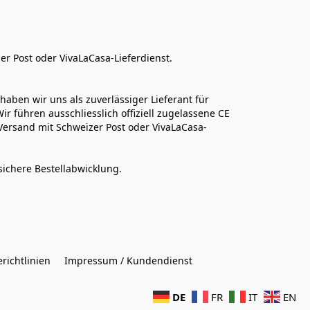
er Post oder VivaLaCasa-Lieferdienst.
aben wir uns als zuverlässiger Lieferant für 
r führen ausschliesslich offiziell zugelassene CE 
Versand mit Schweizer Post oder VivaLaCasa-
sichere Bestellabwicklung.  
richtlinien
Impressum / Kundendienst
DE
FR
IT
EN