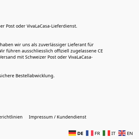
er Post oder VivaLaCasa-Lieferdienst.
aben wir uns als zuverlässiger Lieferant für 
r führen ausschliesslich offiziell zugelassene CE 
Versand mit Schweizer Post oder VivaLaCasa-
sichere Bestellabwicklung.  
richtlinien
Impressum / Kundendienst
DE
FR
IT
EN