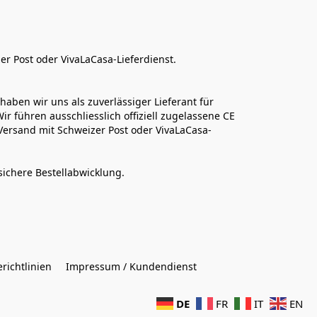
er Post oder VivaLaCasa-Lieferdienst.
aben wir uns als zuverlässiger Lieferant für 
r führen ausschliesslich offiziell zugelassene CE 
Versand mit Schweizer Post oder VivaLaCasa-
sichere Bestellabwicklung.  
richtlinien
Impressum / Kundendienst
DE
FR
IT
EN