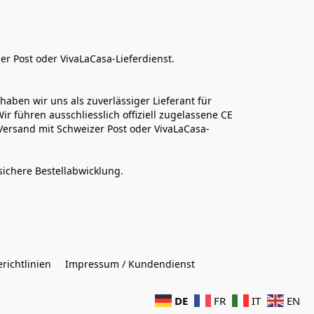
er Post oder VivaLaCasa-Lieferdienst.
aben wir uns als zuverlässiger Lieferant für 
r führen ausschliesslich offiziell zugelassene CE 
Versand mit Schweizer Post oder VivaLaCasa-
sichere Bestellabwicklung.  
richtlinien
Impressum / Kundendienst
DE
FR
IT
EN