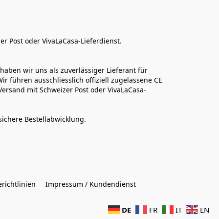
er Post oder VivaLaCasa-Lieferdienst.
aben wir uns als zuverlässiger Lieferant für 
r führen ausschliesslich offiziell zugelassene CE 
Versand mit Schweizer Post oder VivaLaCasa-
sichere Bestellabwicklung.  
richtlinien
Impressum / Kundendienst
DE
FR
IT
EN