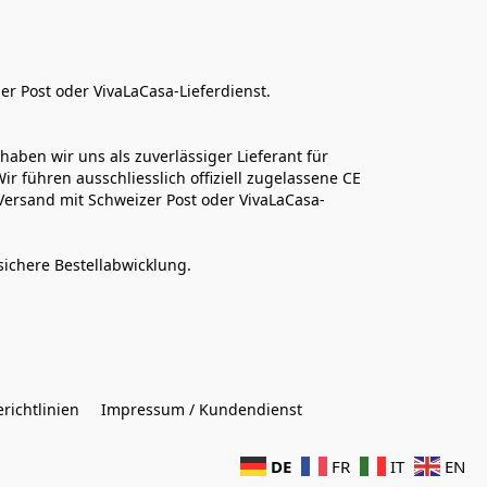
er Post oder VivaLaCasa-Lieferdienst.
aben wir uns als zuverlässiger Lieferant für 
r führen ausschliesslich offiziell zugelassene CE 
Versand mit Schweizer Post oder VivaLaCasa-
sichere Bestellabwicklung.  
richtlinien
Impressum / Kundendienst
DE
FR
IT
EN