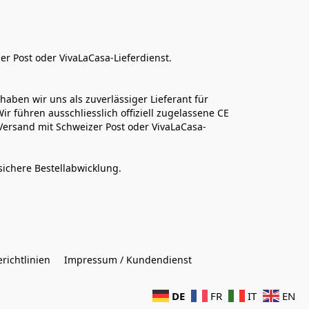
er Post oder VivaLaCasa-Lieferdienst.
aben wir uns als zuverlässiger Lieferant für 
r führen ausschliesslich offiziell zugelassene CE 
Versand mit Schweizer Post oder VivaLaCasa-
sichere Bestellabwicklung.  
richtlinien
Impressum / Kundendienst
DE
FR
IT
EN