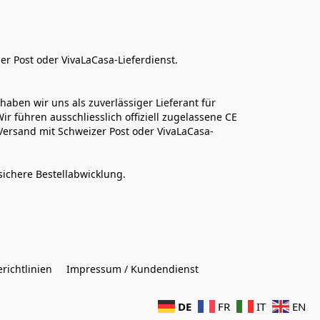
er Post oder VivaLaCasa-Lieferdienst.
aben wir uns als zuverlässiger Lieferant für 
r führen ausschliesslich offiziell zugelassene CE 
Versand mit Schweizer Post oder VivaLaCasa-
sichere Bestellabwicklung.  
richtlinien
Impressum / Kundendienst
DE
FR
IT
EN