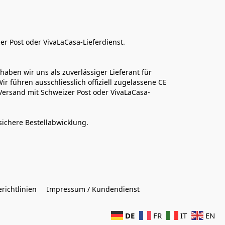
er Post oder VivaLaCasa-Lieferdienst.
aben wir uns als zuverlässiger Lieferant für 
r führen ausschliesslich offiziell zugelassene CE 
Versand mit Schweizer Post oder VivaLaCasa-
sichere Bestellabwicklung.  
richtlinien
Impressum / Kundendienst
DE
FR
IT
EN