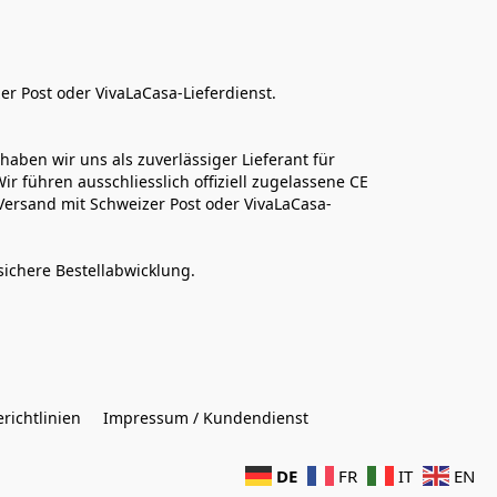
er Post oder VivaLaCasa-Lieferdienst.
aben wir uns als zuverlässiger Lieferant für 
r führen ausschliesslich offiziell zugelassene CE 
Versand mit Schweizer Post oder VivaLaCasa-
sichere Bestellabwicklung.  
richtlinien
Impressum / Kundendienst
DE
FR
IT
EN