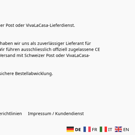
er Post oder VivaLaCasa-Lieferdienst.
aben wir uns als zuverlässiger Lieferant für 
r führen ausschliesslich offiziell zugelassene CE 
Versand mit Schweizer Post oder VivaLaCasa-
sichere Bestellabwicklung.  
richtlinien
Impressum / Kundendienst
DE
FR
IT
EN