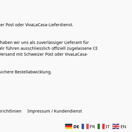
er Post oder VivaLaCasa-Lieferdienst.
aben wir uns als zuverlässiger Lieferant für 
r führen ausschliesslich offiziell zugelassene CE 
Versand mit Schweizer Post oder VivaLaCasa-
sichere Bestellabwicklung.  
richtlinien
Impressum / Kundendienst
DE
FR
IT
EN