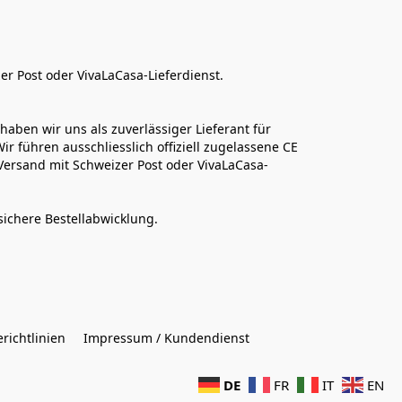
er Post oder VivaLaCasa-Lieferdienst.
aben wir uns als zuverlässiger Lieferant für 
r führen ausschliesslich offiziell zugelassene CE 
Versand mit Schweizer Post oder VivaLaCasa-
sichere Bestellabwicklung.  
richtlinien
Impressum / Kundendienst
DE
FR
IT
EN