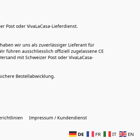
er Post oder VivaLaCasa-Lieferdienst.
aben wir uns als zuverlässiger Lieferant für 
r führen ausschliesslich offiziell zugelassene CE 
Versand mit Schweizer Post oder VivaLaCasa-
sichere Bestellabwicklung.  
richtlinien
Impressum / Kundendienst
DE
FR
IT
EN