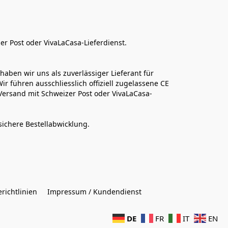
er Post oder VivaLaCasa-Lieferdienst.
aben wir uns als zuverlässiger Lieferant für 
r führen ausschliesslich offiziell zugelassene CE 
Versand mit Schweizer Post oder VivaLaCasa-
sichere Bestellabwicklung.  
richtlinien
Impressum / Kundendienst
DE
FR
IT
EN